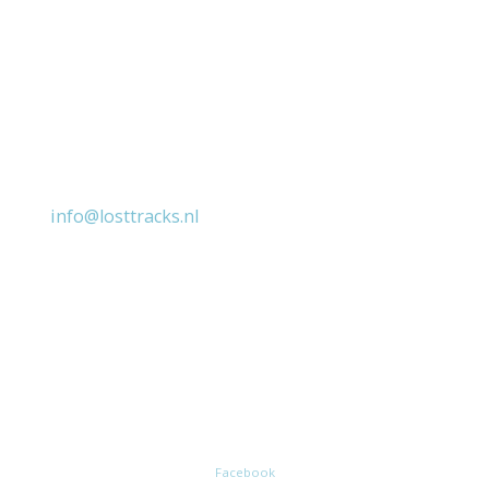
Contact Lost Tracks
E:
info@losttracks.nl
KvK: 98711091
BTW-nummer: NL868609808B01
IBAN: NL27RABO 0386 2155 45
Facebook